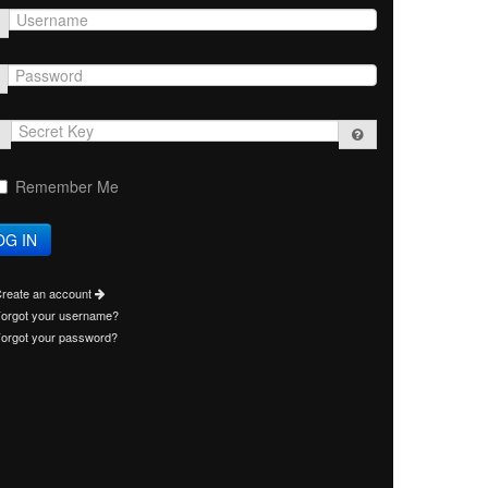
Secret
Key
Remember Me
reate an account
orgot your username?
orgot your password?