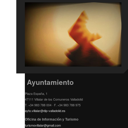
Ayuntamiento
Plaza España, 1
47111 Villalar de los Comuneros Valladolid
T. +34 983 788 004 · F. +34 983 788 975
ayto.villalar@dip-valladolid.es
Oficina de Información y Turismo
turismovillalar@gmail.com