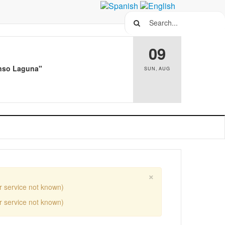
Search...
09
Alonso Laguna"
SUN
,
AUG
×
r service not known)
r service not known)